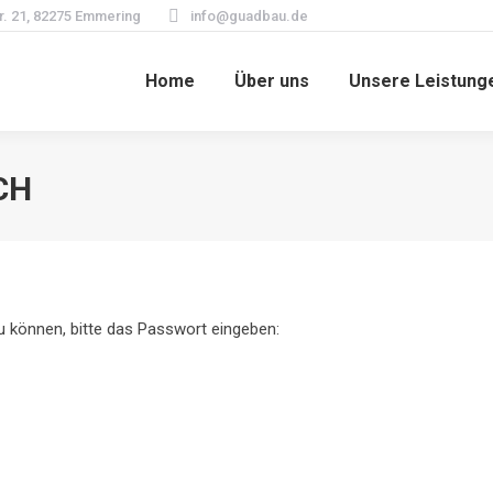
. 21, 82275 Emmering
info@guadbau.de
Home
Über uns
Unsere Leistung
Home
Über uns
Unsere Leistung
CH
u können, bitte das Passwort eingeben: