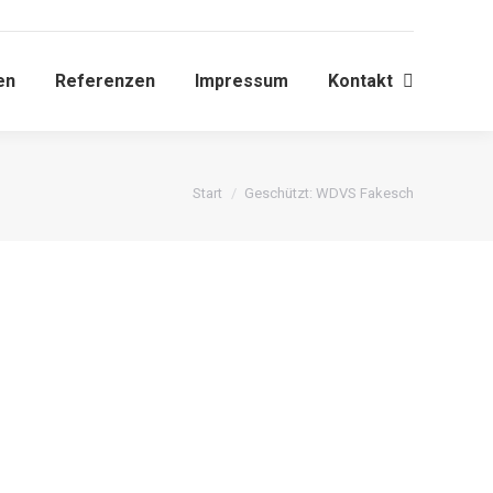
en
Referenzen
Impressum
Kontakt
Search:
en
Referenzen
Impressum
Kontakt
Search:
Sie befinden sich hier:
Start
Geschützt: WDVS Fakesch